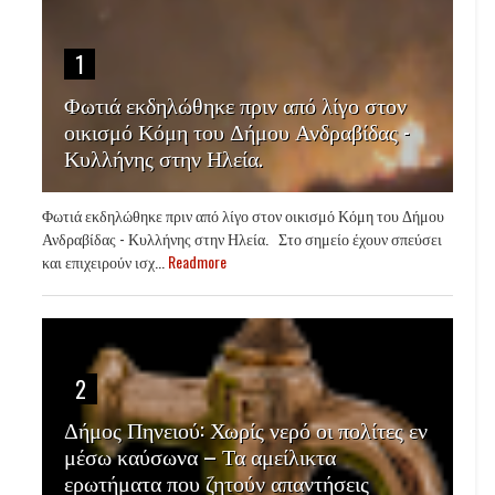
1
Φωτιά εκδηλώθηκε πριν από λίγο στον
οικισμό Κόμη του Δήμου Ανδραβίδας -
Κυλλήνης στην Ηλεία.
Φωτιά εκδηλώθηκε πριν από λίγο στον οικισμό Κόμη του Δήμου
Ανδραβίδας - Κυλλήνης στην Ηλεία. Στο σημείο έχουν σπεύσει
και επιχειρούν ισχ...
Readmore
2
Δήμος Πηνειού: Χωρίς νερό οι πολίτες εν
μέσω καύσωνα – Τα αμείλικτα
ερωτήματα που ζητούν απαντήσεις