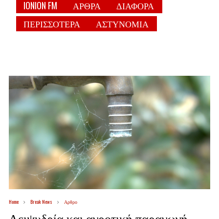
IONION FM
ΑΡΘΡΑ
ΔΙΑΦΟΡΑ
ΠΕΡΙΣΣΟΤΕΡΑ
ΑΣΤΥΝΟΜΙΑ
Home
Break News
Αρθρο
Λειψυδρία και αγροτική παραγωγή