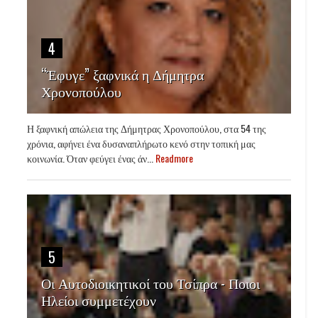
4
“Έφυγε” ξαφνικά η Δήμητρα
Χρονοπούλου
Η ξαφνική απώλεια της Δήμητρας Χρονοπούλου, στα 54 της
χρόνια, αφήνει ένα δυσαναπλήρωτο κενό στην τοπική μας
κοινωνία. Όταν φεύγει ένας άν...
Readmore
5
Οι Αυτοδιοικητικοί του Τσίπρα - Ποιοι
Ηλείοι συμμετέχουν