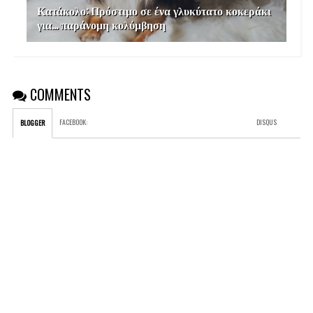
Κατάκολο: Πρόστιμο σε ένα γλυκύτατο κοκεράκι
για… παράνομη κολύμβηση
COMMENTS
FACEBOOK
:
DISQUS
BLOGGER