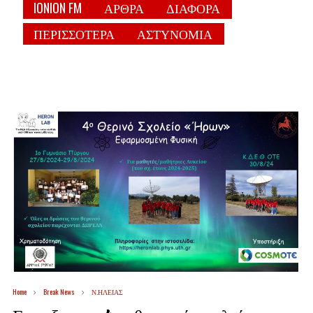
IONION FM
ΑΡΘΡΑ
ΔΙΑΦΟΡΑ
ΠΕΡΙΣΣΟΤΕΡΑ
ΑΣΤΥΝΟΜΙΑ
Home
Break News
Ν.ΗΛΕΙΑΣ