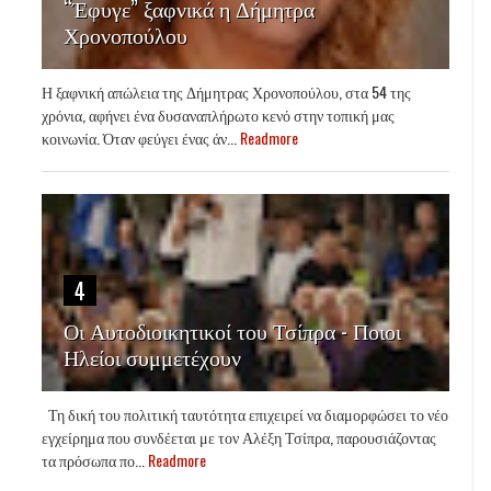
“Έφυγε” ξαφνικά η Δήμητρα
Χρονοπούλου
Η ξαφνική απώλεια της Δήμητρας Χρονοπούλου, στα 54 της
χρόνια, αφήνει ένα δυσαναπλήρωτο κενό στην τοπική μας
κοινωνία. Όταν φεύγει ένας άν...
Readmore
4
Οι Αυτοδιοικητικοί του Τσίπρα - Ποιοι
Ηλείοι συμμετέχουν
Τη δική του πολιτική ταυτότητα επιχειρεί να διαμορφώσει το νέο
εγχείρημα που συνδέεται με τον Αλέξη Τσίπρα, παρουσιάζοντας
τα πρόσωπα πο...
Readmore