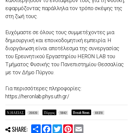
καλλιεργήσουν το ενδιαφέρον τους για τη Φυσική,
εφαρμόζοντας παράλληλα τον τρόπο σκέψης της
στη ζωή τους.
Ευχόμαστε σε όλους τους συμμετέχοντες μια
δημιουργική και εποικοδομητική εμπειρία. Η
διοργάνωση είναι αποτέλεσμα της συνεργασίας
του Ερευνητικού Εργαστηρίου HERON LAB του
Τμήματος Φυσικής του Πανεπιστημίου Θεσσαλίας
με τον Δήμο Πύργου.
Για περισσότερες πληροφορίες:
https://heronlab.phys.uth.gr/
Ν.ΗΛΕΙΑΣ
Πύργος
Break News
20820
5842
69378
S
F
T
P
E
SHARE:
h
a
w
i
m