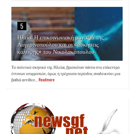
5
Ηλεία: Η επικοινωνιακή μοναξιά της
Αυγερινοπούλου και οι «ασκήσεις
κάλυψης» του Νικολακόπουλου
Το πολιτικό σκηνικό της Ηλείας βρισκόταν πάντα στο επίκεντρο
έντονων ισορροπιών, όμως η τρέχουσα περίοδος αναδεικνύει μια
βαθιά αντίθεσ...
Readmore