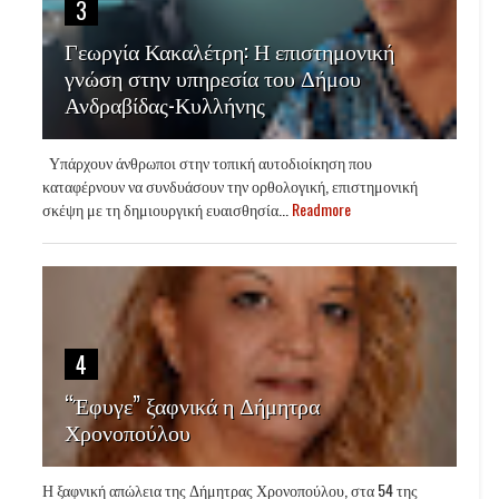
3
Γεωργία Κακαλέτρη: Η επιστημονική
γνώση στην υπηρεσία του Δήμου
Ανδραβίδας-Κυλλήνης
Υπάρχουν άνθρωποι στην τοπική αυτοδιοίκηση που
καταφέρνουν να συνδυάσουν την ορθολογική, επιστημονική
σκέψη με τη δημιουργική ευαισθησία...
Readmore
4
“Έφυγε” ξαφνικά η Δήμητρα
Χρονοπούλου
Η ξαφνική απώλεια της Δήμητρας Χρονοπούλου, στα 54 της