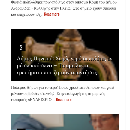
Φωτιά εκδηλώθηκε πριν από λίγο στον οικισμό Κόμη του Δήμου
Ανδραβίδας - Κυλλήνης στην Ηλεία. Στο σημείο έχουν σπεύσει
και επιχειρούν ισχ...
Readmore
2
Δήμος Πηνειού: Χωρίς νερό οι πολίτες εν
μέσω καύσωνα – Τα αμείλικτα
ερωτήματα που ζητούν απαντήσεις
Πόλεμος Δήμων για το νερό: Ποιος χρωστάει σε ποιον και γιατί
μένουν οι βρύσες στεγνές; Στην εισαγωγή της σημερινής
εκπομπής «ΕΝΔΕΙΞΕΙΣ-...
Readmore