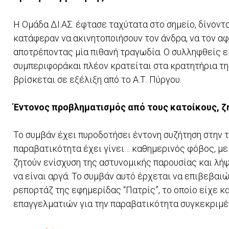
Η Ομάδα ΔΙ.ΑΣ. έφτασε ταχύτατα στο σημείο, δίνοντ
κατάφεραν να ακινητοποιήσουν τον άνδρα, να τον αφ
αποτρέποντας μία πιθανή τραγωδία. Ο συλληφθείς ε
συμπεριφοράκαι πλέον κρατείται στα κρατητήρια τ
βρίσκεται σε εξέλιξη από το Α.Τ. Πύργου.
Έ
ντονος προβληματισμός από τους κατοίκους, 
Το συμβάν έχει πυροδοτήσει έντονη συζήτηση στην τ
παραβατικότητα έχει γίνει… καθημερινός φόβος, με 
ζητούν ενίσχυση της αστυνομικής παρουσίας και λή
να είναι αργά. Το συμβάν αυτό έρχεται να επιβεβα
ρεπορτάζ της εφημερίδας “Πατρίς”, το οποίο είχε κ
επαγγελματιών για την παραβατικότητα συγκεκριμ