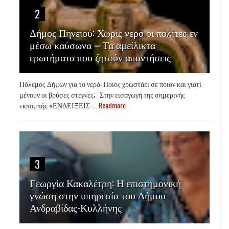
2
Δήμος Πηνειού: Χωρίς νερό οι πολίτες εν
μέσω καύσωνα – Τα αμείλικτα
ερωτήματα που ζητούν απαντήσεις
Πόλεμος Δήμων για το νερό: Ποιος χρωστάει σε ποιον και γιατί
μένουν οι βρύσες στεγνές; Στην εισαγωγή της σημερινής
εκπομπής «ΕΝΔΕΙΞΕΙΣ-...
Readmore
3
Γεωργία Κακαλέτρη: Η επιστημονική
γνώση στην υπηρεσία του Δήμου
Ανδραβίδας-Κυλλήνης