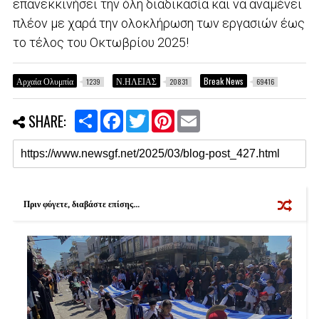
επανεκκινήσει την όλη διαδικασία και να αναμένει
πλέον με χαρά την ολοκλήρωση των εργασιών έως
το τέλος του Οκτωβρίου 2025!
Αρχαία Ολυμπία
Ν.ΗΛΕΙΑΣ
Break News
1239
20831
69416
S
F
T
P
E
SHARE:
h
a
w
i
m
a
c
i
n
a
r
e
t
t
i
e
b
t
e
l
o
e
r
o
r
e
k
s
Πριν φύγετε, διαβάστε επίσης...
t