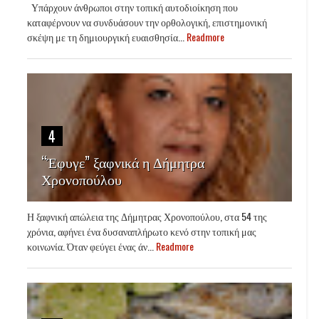
Υπάρχουν άνθρωποι στην τοπική αυτοδιοίκηση που
καταφέρνουν να συνδυάσουν την ορθολογική, επιστημονική
σκέψη με τη δημιουργική ευαισθησία...
Readmore
4
“Έφυγε” ξαφνικά η Δήμητρα
Χρονοπούλου
Η ξαφνική απώλεια της Δήμητρας Χρονοπούλου, στα 54 της
χρόνια, αφήνει ένα δυσαναπλήρωτο κενό στην τοπική μας
κοινωνία. Όταν φεύγει ένας άν...
Readmore